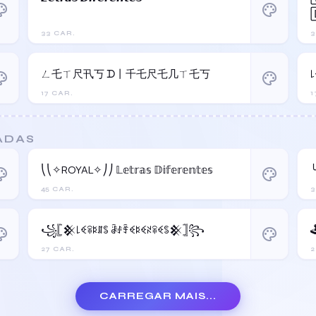
ette
palette
33 CAR.
3
ㄥ乇ㄒ尺卂丂 ᗪ丨千乇尺乇几ㄒ乇丂
ette
palette
17 CAR.
1
ADAS
⎝⎝✧ROYAL✧⎠⎠ 𝕃𝕖𝕥𝕣𝕒𝕤 𝔻𝕚𝕗𝕖𝕣𝕖𝕟𝕥𝕖𝕤
╰
ette
palette
45 CAR.
3
꧁𓊈𒆜꒒ꈼꋖꌅꁲꌚ ꂠꂑꄞꈼꌅꈼꋊꋖꈼꌚ𒆜𓊉꧂
ette
palette
27 CAR.
2
CARREGAR MAIS...