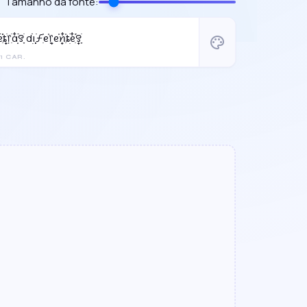
Tamanho da fonte:
᩠ִ໋֗ȶׂׅ᥅ִׂαִׂ໋ׅׅ࣪꯱ָׂ dׂׂ݂݂݂࣭݂ꪱׅ࣪ƒִ֗ᧉ᩠֗᥅ᧉ᩠֗ꪀִ໋֗ȶׂׅᧉ᩠ִ໋֗࣪꯱ָׂ
palette
1 CAR.