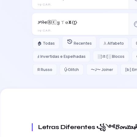
19 CAR.
ቻЯҽⓐ🇰 ყ ㄒ𝚎̷𝝬⧼t̼⧽
pal
19 CAR.
🏠 Todas
Recentes
𝙰 Alfabeto
Ⅎ Invertidas e Espelhadas
░⡷ꔪ⢾░ Blocos
Я Russo
U̵̮̽ Glitch
〜J〜 Joiner
⟦b⟧ E
Letras Diferentes ꧁༺𝓑𝓸𝓷𝓲𝓽