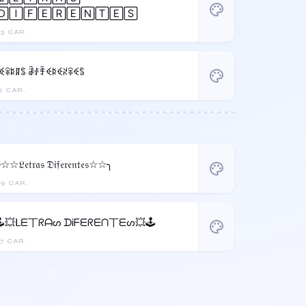
palette
🄳🄸🄵🄴🅁🄴🄽🅃🄴🅂
3 CAR.
꒒ꈼꋖꌅꁲꌚ ꂠꂑꄞꈼꌅꈼꋊꋖꈼꌚ
palette
7 CAR.
☆☆𝔏𝔢𝔱𝔯𝔞𝔰 𝔇𝔦𝔣𝔢𝔯𝔢𝔫𝔱𝔢𝔰☆☆╮
palette
9 CAR.
🕹️💥ᒪᗴ丅ᖇᗩᔕ ᗪᎥᖴᗴᖇᗴᑎ丅ᗴᔕ💥🕹️
palette
7 CAR.