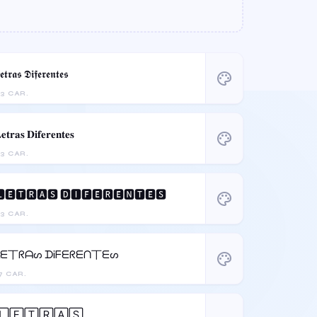
𝖊𝖙𝖗𝖆𝖘 𝕯𝖎𝖋𝖊𝖗𝖊𝖓𝖙𝖊𝖘
palette
3 CAR.
𝐞𝐭𝐫𝐚𝐬 𝐃𝐢𝐟𝐞𝐫𝐞𝐧𝐭𝐞𝐬
palette
3 CAR.
🅴🆃🆁🅰🆂 🅳🅸🅵🅴🆁🅴🅽🆃🅴🆂
palette
3 CAR.
ᒪᗴ丅ᖇᗩᔕ ᗪᎥᖴᗴᖇᗴᑎ丅ᗴᔕ
palette
7 CAR.
🄻🄴🅃🅁🄰🅂