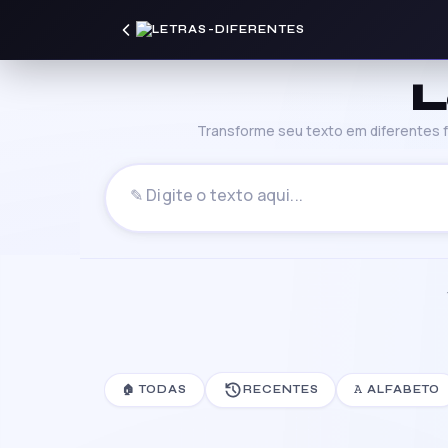
L
Transforme seu texto em diferentes fo
🏠 TODAS
RECENTES
𝙰 ALFABETO