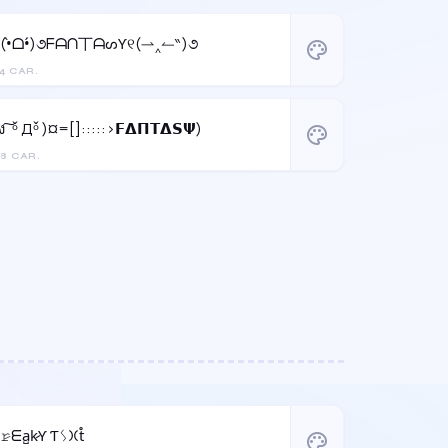
୧(•̀ᗝ•́)૭ᖴᗩᑎ丅ᗩᔕƳ୧(⇀‸↼‶)૭
palette
4 CAR.
ง ͠ ᵒ̌ Дᵒ̌ )¤=[]:::::>𝗙𝝙𝝥𝝩𝝙𝗦𝝭)
palette
8 CAR.
F̳𝚛̷ᗴa̺k̷Ƴ Ƭᛊ𐠷t̊
palette