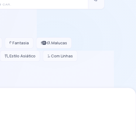
8 CAR.
ᠻ Fantasia
f🆁ꈼƛ Malucas
卂 Estilo Asiático
𝙻̷ Com Linhas