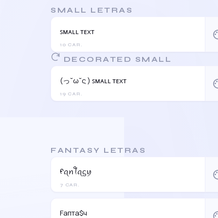
SMALL LETRAS
ꜱᴍᴀʟʟ ᴛᴇxᴛ
pal
10 CAR.
DECORATED SMALL
(っ˘ω˘ς ) ꜱᴍᴀʟʟ ᴛᴇxᴛ
pal
19 CAR.
FANTASY LETRAS
ᠻꪖꪀꪻꪖᦓꪗ
pal
7 CAR.
Fапта$ч
pal