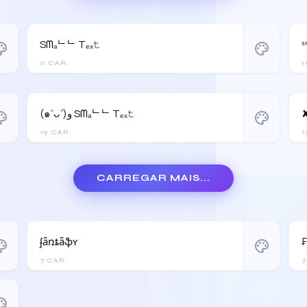
Sᗰₐᄂᄂ Tₑₓ𝚝
ˢ
ette
palette
11 CAR.
1
(๑˃ᴗ˂)ﻭ Sᗰₐᄂᄂ Tₑₓ𝚝
✘
ette
palette
19 CAR.
1
CARREGAR MAIS...
ʄǟռȶǟֆʏ
ette
palette
7 CAR.
7
ette