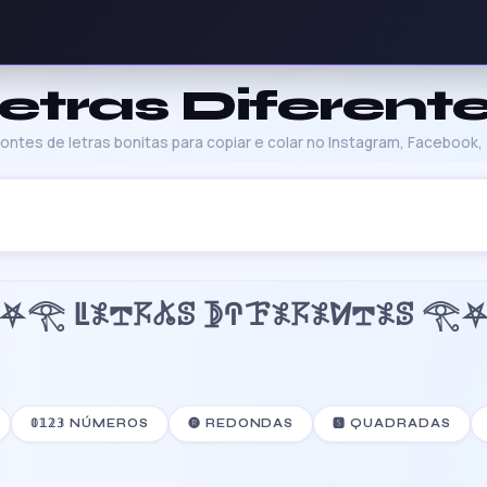
etras Diferent
ntes de letras bonitas para copiar e colar no Instagram, Facebook, T
⛧𓂀 ꚳ𖤟𖢧𖦪𖤬ꕷ 𖤀ꛈꘘ𖤟𖦪𖤟ꛘ𖢧𖤟ꕷ 𓂀
𝟘𝟙𝟚𝟛 NÚMEROS
🅡 REDONDAS
🆂 QUADRADAS