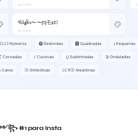
22 CAR.
1
ᶠŔპa̳k͆ч〜 〜⁅t⁆乇x͎t⃒
ette
palette
19 CAR.
𝟘𝟙𝟚𝟛 Números
🅡 Redondas
🆂 Quadradas
ꜱ Pequenas
C͛ Coroadas
𝓒 Cursivas
U̺ Sublinhadas
ֆ Onduladas
m Caixa
ⓢ Simbólicas
😵‍💫 ᖇⒶ Aleatórias
𝓪𝓼༻꧂ #1 para Insta