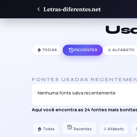
Us
🏠 TODAS
RECENTES
𝙰 ALFABETO
FONTES USADAS RECENTEME
Nenhuma fonte salva recentemente
Aqui você encontra as 24 fontes mais bonit
🏠 Todas
Recentes
𝙰 Alfabeto