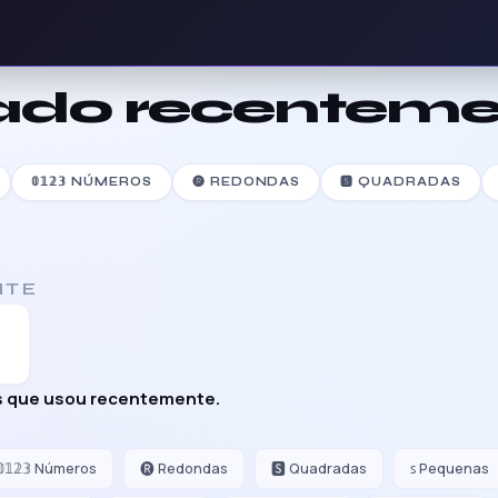
ado recenteme
𝟘𝟙𝟚𝟛 NÚMEROS
🅡 REDONDAS
🆂 QUADRADAS
NTE
as que usou recentemente.
𝟘𝟙𝟚𝟛 Números
🅡 Redondas
🆂 Quadradas
ꜱ Pequenas