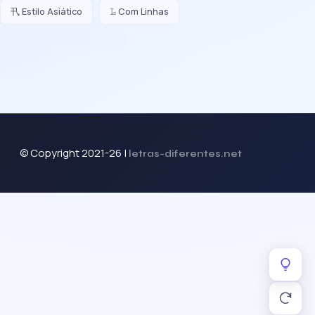
卂 Estilo Asiático
𝙻̷ Com Linhas
© Copyright 2021-26 |
letras-diferentes.net