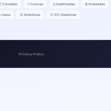
C͛ Coroadas
𝓒 Cursivas
U̺ Sublinhadas
ֆ Onduladas
m Caixa
ⓢ Simbólicas
😵‍💫 ᖇⒶ Aleatórias
Privacy Policy