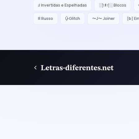
Ⅎ Invertidas e Espelhadas
░⡷ꔪ⢾░ Blocos
Я Russo
U̵̮̽ Glitch
〜J〜 Joiner
⟦b⟧ E