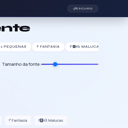
🌙
ESCURO
nte
ꜱ PEQUENAS
ᠻ FANTASIA
F🆁ꈼƛ MALUCAS
Ⅎ INVE
Tamanho da fonte:
ᠻ Fantasia
f🆁ꈼƛ Malucas