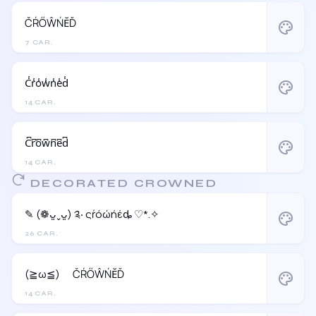
ČŔŐŴŃĔĎ
palette
7 CAR.
C̾r̾o̾w̾n̾e̾d̾
palette
14 CAR.
C͆r͆o͆w͆n͆e͆d͆
palette
14 CAR.
DECORATED CROWNED
✎ (❁ᴗ͈ˬᴗ͈) ༉‧ ςŕόώήέȡ ♡*.✧
palette
26 CAR.
(≧ω≦)ゞ ČŔŐŴŃĔĎ
palette
14 CAR.