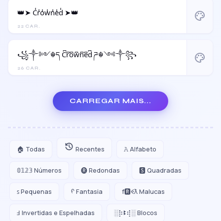
👑➤ C̾r̾o̾w̾n̾e̾d̾ ➤👑
palette
22 CAR.
꧁༒༻☬ད C͆r͆o͆w͆n͆e͆d͆ ཌ☬༺༒꧂
palette
26 CAR.
CARREGAR MAIS...
🏠 Todas
Recentes
𝙰 Alfabeto
𝟘𝟙𝟚𝟛 Números
🅡 Redondas
🆂 Quadradas
ꜱ Pequenas
ᠻ Fantasia
f🆁ꈼƛ Malucas
Ⅎ Invertidas e Espelhadas
░⡷ꔪ⢾░ Blocos