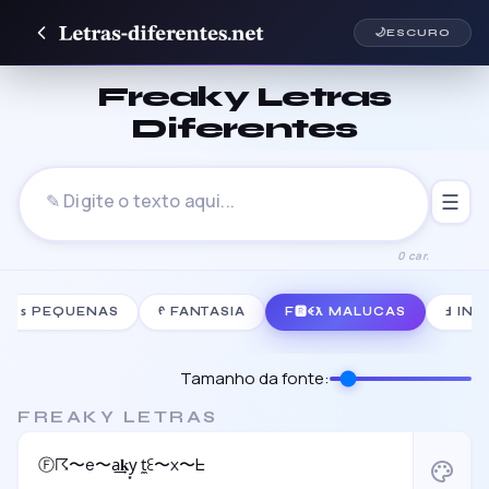
🌙
ESCURO
Freaky Letras
Diferentes
☰
0 car.
ꜱ PEQUENAS
ᠻ FANTASIA
F🆁ꈼƛ MALUCAS
Ⅎ IN
Tamanho da fonte:
FREAKY LETRAS
Ⓕ☈〜e〜a͢𝐤y͙ t̼ꏂ〜x〜ᖶ
palette