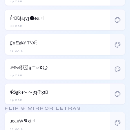
19 CAR.
F̾r⃝ꍟa͓̽𝖐⁅y⁆ 🅣e̴𝚡🅃
palette
22 CAR.
F̳𝚛̷ᗴa̺k̷Ƴ Ƭᛊ𐠷t̊
palette
18 CAR.
ቻЯҽⓐ🇰 ყ ㄒ𝚎̷𝝬⧼t̼⧽
palette
19 CAR.
ᶠŔპa̳k͆ч〜 〜⁅t⁆乇x͎t⃒
palette
19 CAR.
FLIP & MIRROR LETRAS
ɹoɹɹıW ⅋ dılℲ
palette
13 CAR.